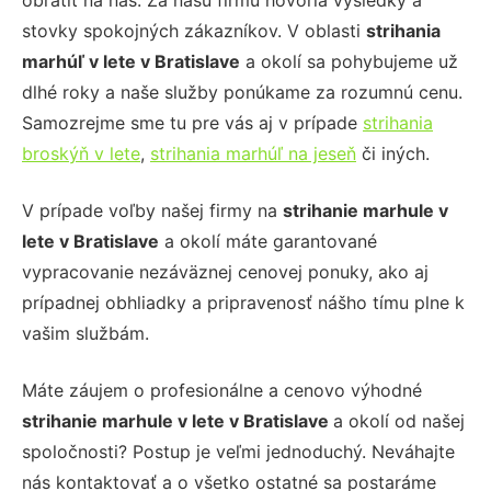
obrátiť na nás. Za našu firmu hovoria výsledky a
stovky spokojných zákazníkov. V oblasti
strihania
marhúľ v lete
v Bratislave
a okolí sa pohybujeme už
dlhé roky a naše služby ponúkame za rozumnú cenu.
Samozrejme sme tu pre vás aj v prípade
strihania
broskýň v lete
,
strihania marhúľ na jeseň
či iných.
V prípade voľby našej firmy na
strihanie
marhule v
lete
v Bratislave
a okolí máte garantované
vypracovanie nezáväznej cenovej ponuky, ako aj
prípadnej obhliadky a pripravenosť nášho tímu plne k
vašim službám.
Máte záujem o profesionálne a cenovo výhodné
strihanie
marhule v lete
v Bratislave
a okolí od našej
spoločnosti? Postup je veľmi jednoduchý. Neváhajte
nás kontaktovať a o všetko ostatné sa postaráme