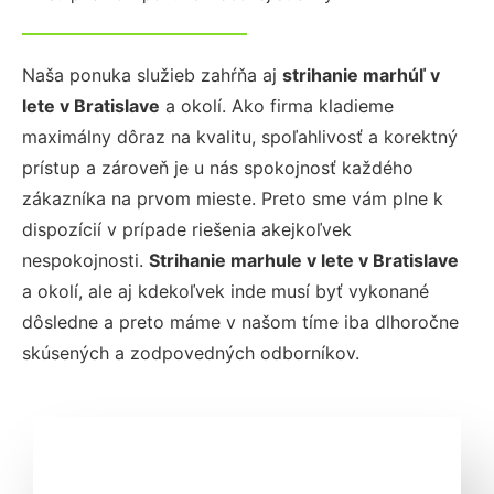
Naša ponuka služieb zahŕňa aj
strihanie marhúľ v
lete
v Bratislave
a okolí. Ako firma kladieme
maximálny dôraz na kvalitu, spoľahlivosť a korektný
prístup a zároveň je u nás spokojnosť každého
zákazníka na prvom mieste. Preto sme vám plne k
dispozícií v prípade riešenia akejkoľvek
nespokojnosti.
Strihanie marhule v lete
v Bratislave
a okolí, ale aj kdekoľvek inde musí byť vykonané
dôsledne a preto máme v našom tíme iba dlhoročne
skúsených a zodpovedných odborníkov.