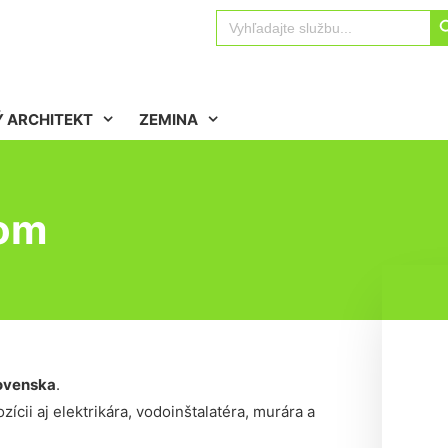
Sear
Search
for:
 ARCHITEKT
ZEMINA
zom
ovenska
.
ícii aj elektrikára, vodoinštalatéra, murára a