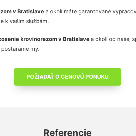
ezom
v Bratislave
a okolí máte garantované vypracov
ne k vašim službám.
kosenie krovinorezom
v Bratislave
a okolí od našej 
a postaráme my.
POŽIADAŤ O CENOVÚ PONUKU
Referencie