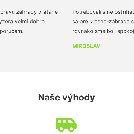
 úpravu záhrady vrátane
Potrebovali sme ostrihať
yzerá veľmi dobre,
sa pre krasna-zahrada.s
dporúčam.
rovnako sme boli spokojn
MIROSLAV
Naše výhody