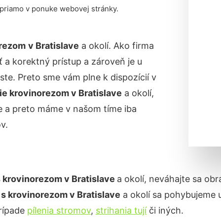
 priamo v ponuke webovej stránky.
orezom
v Bratislave
a okolí. Ako firma
 a korektný prístup a zároveň je u
e. Preto sme vám plne k dispozícií v
ie krovinorezom
v Bratislave
a okolí,
ne a preto máme v našom tíme iba
v.
s krovinorezom
v Bratislave
a okolí, neváhajte sa obr
 s krovinorezom
v Bratislave
a okolí sa pohybujeme 
prípade
pílenia stromov
,
strihania tují
či iných.