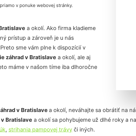
 priamo v ponuke webovej stránky.
Bratislave
a okolí. Ako firma kladieme
ný prístup a zároveň je u nás
reto sme vám plne k dispozícií v
ie záhrad
v Bratislave
a okolí, ale aj
reto máme v našom tíme iba dlhoročne
záhrad v
Bratislave
a okolí, neváhajte sa obrátiť na n
d
v Bratislave
a okolí sa pohybujeme už dlhé roky a 
lúk
,
strihania pampovej trávy
či iných.