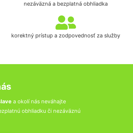
nezáväzná a bezplatná obhliadka
korektný prístup a zodpovednosť za služby
nás
slave
a okolí nás neváhajte
bezplatnú obhliadku či nezáväznú