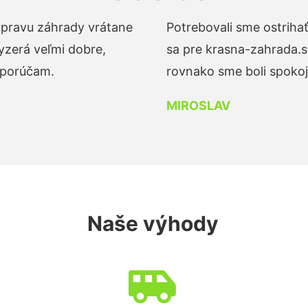
 úpravu záhrady vrátane
Potrebovali sme ostrihať
yzerá veľmi dobre,
sa pre krasna-zahrada.s
dporúčam.
rovnako sme boli spokojn
MIROSLAV
Naše výhody