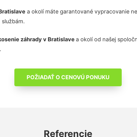
Bratislave
a okolí máte garantované vypracovanie ne
m službám.
kosenie záhrady
v Bratislave
a okolí od našej spoloč
.
POŽIADAŤ O CENOVÚ PONUKU
Referencie