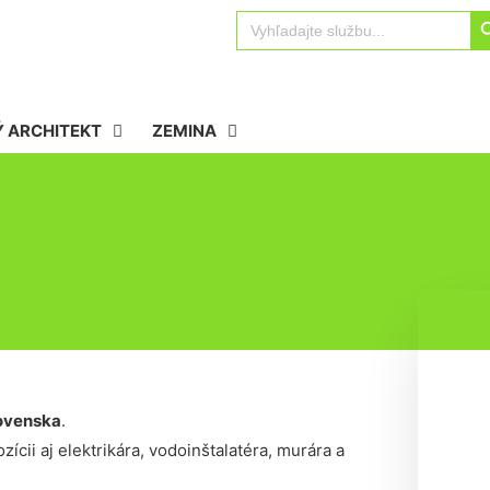
Sear
Search
for:
 ARCHITEKT
ZEMINA
ovenska
.
ícii aj elektrikára, vodoinštalatéra, murára a