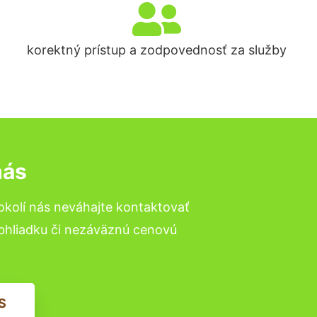
korektný prístup a zodpovednosť za služby
nás
okolí nás neváhajte kontaktovať
obhliadku či nezáväznú cenovú
S