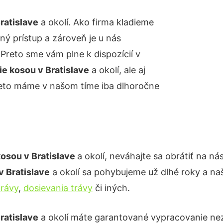
ratislave
a okolí. Ako firma kladieme
ný prístup a zároveň je u nás
reto sme vám plne k dispozícií v
ie kosou
v Bratislave
a okolí, ale aj
reto máme v našom tíme iba dlhoročne
kosou v
Bratislave
a okolí, neváhajte sa obrátiť na n
v Bratislave
a okolí sa pohybujeme už dlhé roky a n
trávy
,
dosievania trávy
či iných.
ratislave
a okolí máte garantované vypracovanie nez