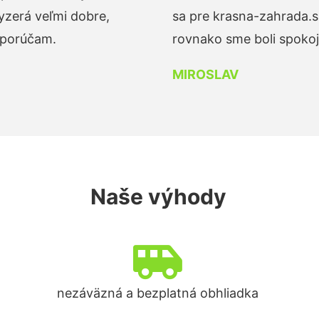
yzerá veľmi dobre,
sa pre krasna-zahrada.s
dporúčam.
rovnako sme boli spokojn
MIROSLAV
Naše výhody
nezáväzná a bezplatná obhliadka