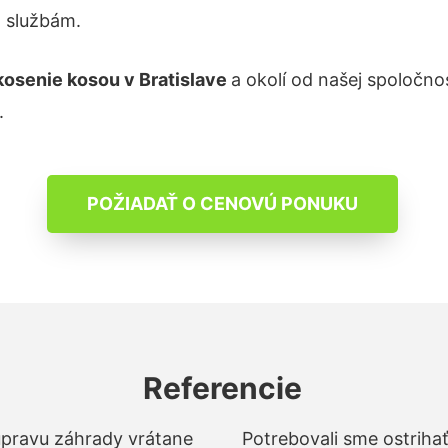
m službám.
kosenie kosou
v Bratislave
a okolí od našej spoločno
.
POŽIADAŤ O CENOVÚ PONUKU
Referencie
 úpravu záhrady vrátane
Potrebovali sme ostrihať