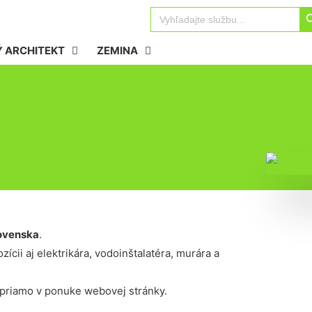
Sear
Search
for:
 ARCHITEKT
ZEMINA
ovenska
.
ícii aj elektrikára, vodoinštalatéra, murára a
 priamo v ponuke webovej stránky.