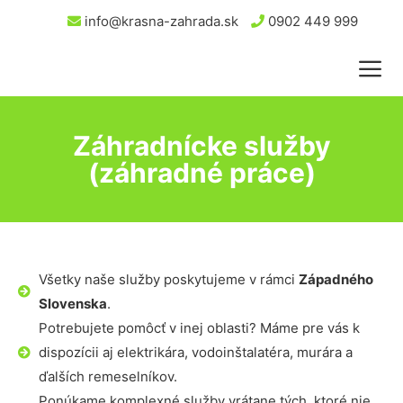
info@krasna-zahrada.sk
0902 449 999
Záhradnícke služby
(záhradné práce)
Všetky naše služby poskytujeme v rámci
Západného
Slovenska
.
Potrebujete pomôcť v inej oblasti? Máme pre vás k
dispozícii aj elektrikára, vodoinštalatéra, murára a
ďalších remeselníkov.
Ponúkame komplexné služby vrátane tých, ktoré nie