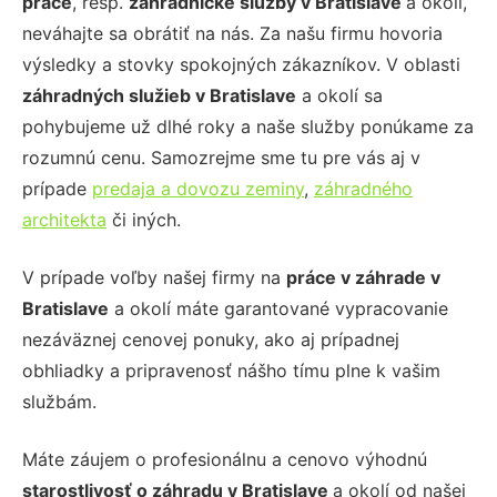
práce
, resp.
záhradnícke služby
v Bratislave
a okolí,
neváhajte sa obrátiť na nás. Za našu firmu hovoria
výsledky a stovky spokojných zákazníkov. V oblasti
záhradných služieb
v Bratislave
a okolí sa
pohybujeme už dlhé roky a naše služby ponúkame za
rozumnú cenu. Samozrejme sme tu pre vás aj v
prípade
predaja a dovozu zeminy
,
záhradného
architekta
či iných.
V prípade voľby našej firmy na
práce v záhrade
v
Bratislave
a okolí máte garantované vypracovanie
nezáväznej cenovej ponuky, ako aj prípadnej
obhliadky a pripravenosť nášho tímu plne k vašim
službám.
Máte záujem o profesionálnu a cenovo výhodnú
starostlivosť o záhradu
v Bratislave
a okolí od našej