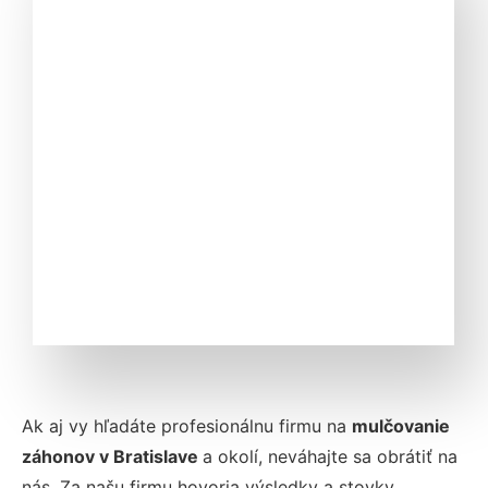
Ak aj vy hľadáte profesionálnu firmu na
mulčovanie
záhonov v
Bratislave
a okolí, neváhajte sa obrátiť na
nás. Za našu firmu hovoria výsledky a stovky