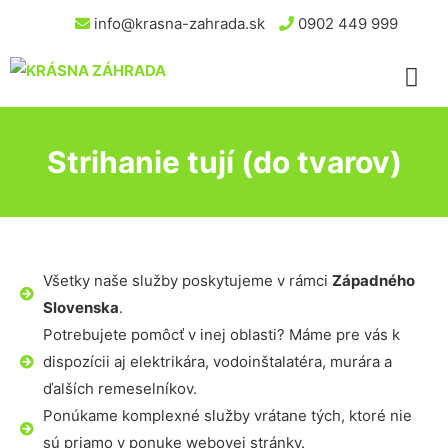
info@krasna-zahrada.sk
0902 449 999
Strihanie tují (do tvarov)
Všetky naše služby poskytujeme v rámci
Západného
Slovenska
.
Potrebujete pomôcť v inej oblasti? Máme pre vás k
dispozícii aj elektrikára, vodoinštalatéra, murára a
ďalších remeselníkov.
Ponúkame komplexné služby vrátane tých, ktoré nie
sú priamo v ponuke webovej stránky.