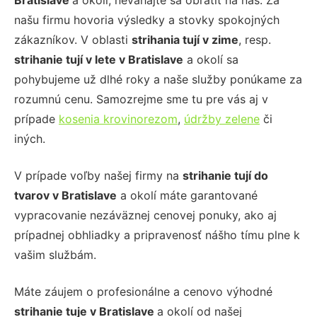
Bratislave
a okolí, neváhajte sa obrátiť na nás. Za
našu firmu hovoria výsledky a stovky spokojných
zákazníkov. V oblasti
strihania tují v zime
, resp.
strihanie tují v lete
v Bratislave
a okolí sa
pohybujeme už dlhé roky a naše služby ponúkame za
rozumnú cenu. Samozrejme sme tu pre vás aj v
prípade
kosenia krovinorezom
,
údržby zelene
či
iných.
V prípade voľby našej firmy na
strihanie tují
do
tvarov v Bratislave
a okolí máte garantované
vypracovanie nezáväznej cenovej ponuky, ako aj
prípadnej obhliadky a pripravenosť nášho tímu plne k
vašim službám.
Máte záujem o profesionálne a cenovo výhodné
strihanie tuje
v Bratislave
a okolí od našej