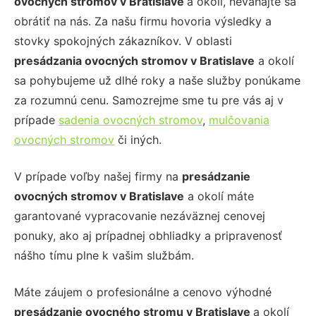
ovocných stromov v
Bratislave
a okolí, neváhajte sa
obrátiť na nás. Za našu firmu hovoria výsledky a
stovky spokojných zákazníkov. V oblasti
presádzania ovocných stromov
v Bratislave
a okolí
sa pohybujeme už dlhé roky a naše služby ponúkame
za rozumnú cenu. Samozrejme sme tu pre vás aj v
prípade
sadenia ovocných stromov
,
mulčovania
ovocných stromov
či iných.
V prípade voľby našej firmy na
presádzanie
ovocných stromov
v Bratislave
a okolí máte
garantované vypracovanie nezáväznej cenovej
ponuky, ako aj prípadnej obhliadky a pripravenosť
nášho tímu plne k vašim službám.
Máte záujem o profesionálne a cenovo výhodné
presádzanie ovocného stromu
v Bratislave
a okolí