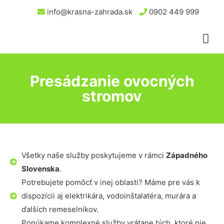
info@krasna-zahrada.sk
0902 449 999
Presádzanie ovocných
stromov
Všetky naše služby poskytujeme v rámci
Západného
Slovenska
.
Potrebujete pomôcť v inej oblasti? Máme pre vás k
dispozícii aj elektrikára, vodoinštalatéra, murára a
ďalších remeselníkov.
Ponúkame komplexné služby vrátane tých, ktoré nie