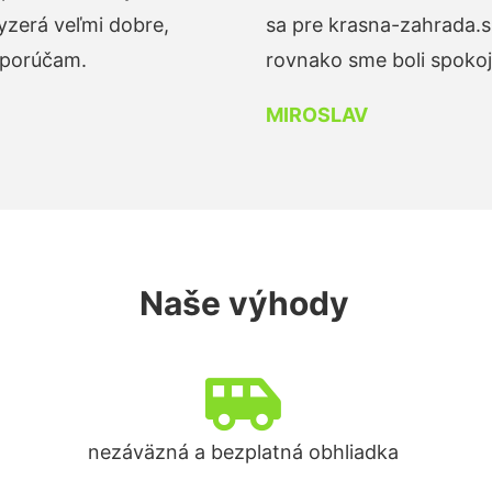
yzerá veľmi dobre,
sa pre krasna-zahrada.s
dporúčam.
rovnako sme boli spokojn
MIROSLAV
Naše výhody
nezáväzná a bezplatná obhliadka