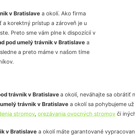
nik
v Bratislave
a okolí. Ako firma
 a korektný prístup a zároveň je u
e. Preto sme vám plne k dispozícií v
d pod umelý trávnik v Bratislave
a
dôsledne a preto máme v našom tíme
íkov.
od trávnik
v
Bratislave
a okolí, neváhajte sa obrátiť
umelý trávnik
v Bratislave
a okolí sa pohybujeme už
denia stromov
,
orezávania ovocných stromov
či inýc
ik v Bratislave
a okolí máte garantované vypracovani