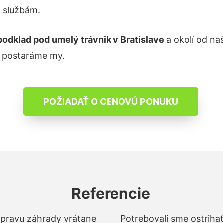
m službám.
podklad pod umelý trávnik v Bratislave
a okolí od na
a postaráme my.
POŽIADAŤ O CENOVÚ PONUKU
Referencie
 úpravu záhrady vrátane
Potrebovali sme ostrihať