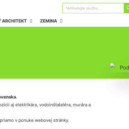
Sear
Search
for:
 ARCHITEKT
ZEMINA
ovenska
.
ícii aj elektrikára, vodoinštalatéra, murára a
 priamo v ponuke webovej stránky.