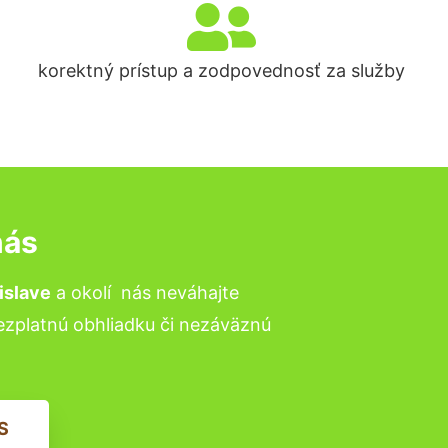
korektný prístup a zodpovednosť za služby
nás
islave
a okolí
nás neváhajte
bezplatnú obhliadku či nezáväznú
S