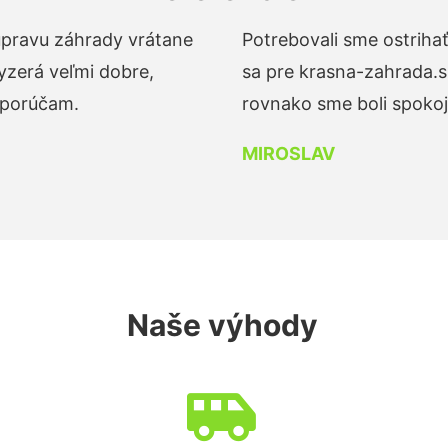
 úpravu záhrady vrátane
Potrebovali sme ostrihať
yzerá veľmi dobre,
sa pre krasna-zahrada.s
dporúčam.
rovnako sme boli spokojn
MIROSLAV
Naše výhody