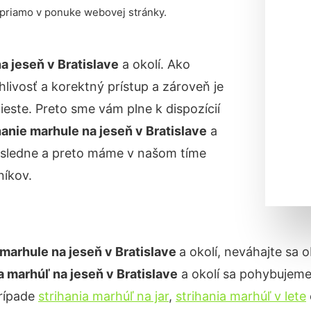
 priamo v ponuke webovej stránky.
na jeseň
v Bratislave
a okolí. Ako
livosť a korektný prístup a zároveň je
ste. Preto sme vám plne k dispozícií
hanie marhule na jeseň
v Bratislave
a
dôsledne a preto máme v našom tíme
íkov.
 marhule na jeseň v
Bratislave
a okolí, neváhajte sa 
ia marhúľ na jeseň
v Bratislave
a okolí sa pohybujeme
prípade
strihania marhúľ na jar
,
strihania marhúľ v lete