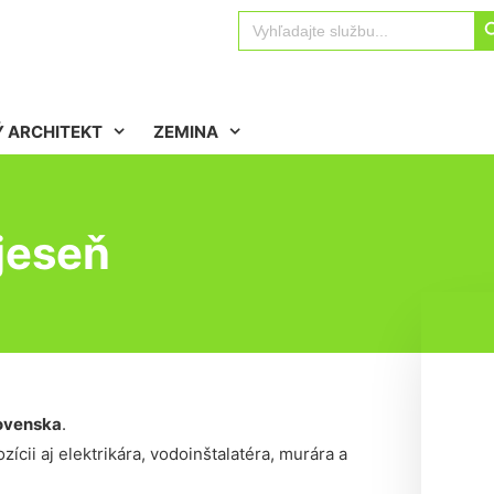
Sear
Search
for:
 ARCHITEKT
ZEMINA
 jeseň
ovenska
.
ícii aj elektrikára, vodoinštalatéra, murára a