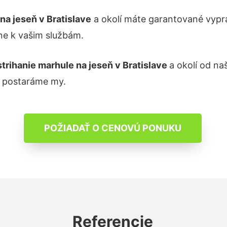
 na jeseň
v Bratislave
a okolí máte garantované vypr
ne k vašim službám.
strihanie
marhule na jeseň
v Bratislave
a okolí od na
a postaráme my.
POŽIADAŤ O CENOVÚ PONUKU
Referencie