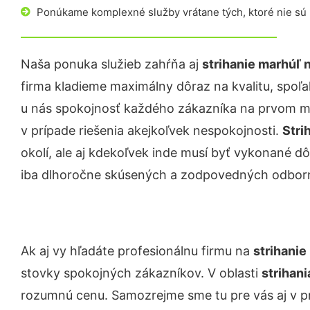
Ponúkame komplexné služby vrátane tých, ktoré nie sú
Naša ponuka služieb zahŕňa aj
strihanie marhúľ 
firma kladieme maximálny dôraz na kvalitu, spoľah
u nás spokojnosť každého zákazníka na prvom mie
v prípade riešenia akejkoľvek nespokojnosti.
Stri
okolí, ale aj kdekoľvek inde musí byť vykonané 
iba dlhoročne skúsených a zodpovedných odborn
Ak aj vy hľadáte profesionálnu firmu na
strihanie
stovky spokojných zákazníkov. V oblasti
strihan
rozumnú cenu. Samozrejme sme tu pre vás aj v 