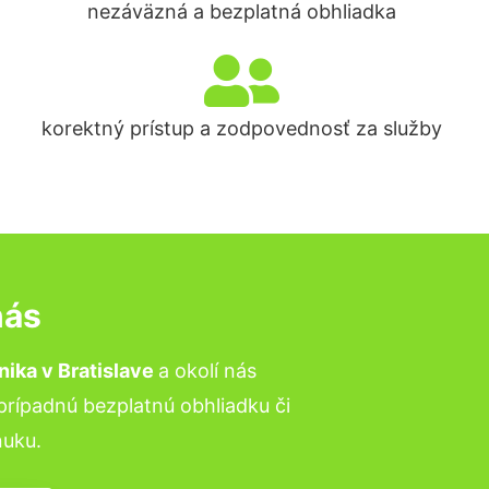
nezáväzná a bezplatná obhliadka
korektný prístup a zodpovednosť za služby
nás
vnika
v Bratislave
a okolí nás
 prípadnú bezplatnú obhliadku či
uku.