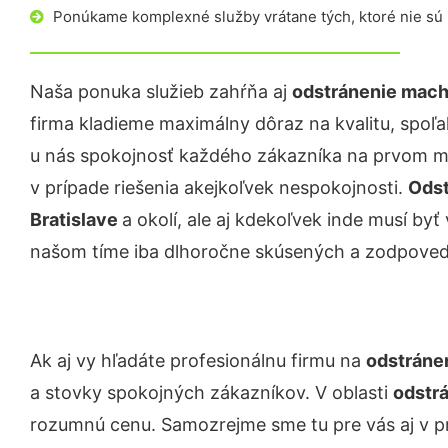
Ponúkame komplexné služby vrátane tých, ktoré nie sú
Naša ponuka služieb zahŕňa aj
odstránenie mach
firma kladieme maximálny dôraz na kvalitu, spoľah
u nás spokojnosť každého zákazníka na prvom mie
v prípade riešenia akejkoľvek nespokojnosti.
Odst
Bratislave
a okolí, ale aj kdekoľvek inde musí b
našom tíme iba dlhoročne skúsených a zodpove
Ak aj vy hľadáte profesionálnu firmu na
odstránen
a stovky spokojných zákazníkov. V oblasti
odstr
rozumnú cenu. Samozrejme sme tu pre vás aj v 