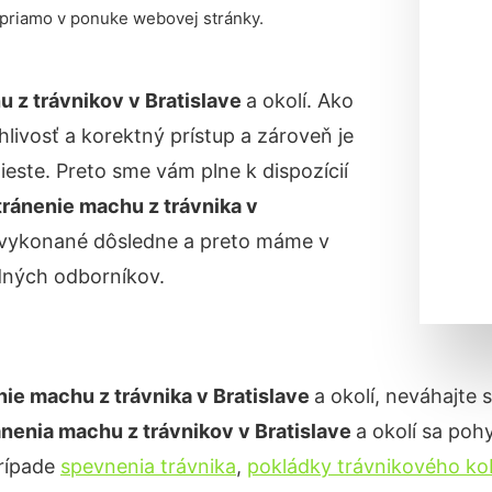
 priamo v ponuke webovej stránky.
u z trávnikov
v Bratislave
a okolí. Ako
livosť a korektný prístup a zároveň je
ste. Preto sme vám plne k dispozícií
ránenie machu z trávnika
v
yť vykonané dôsledne a preto máme v
dných odborníkov.
ie machu z trávnika v
Bratislave
a okolí, neváhajte 
ánenia machu z trávnikov
v Bratislave
a okolí sa po
prípade
spevnenia trávnika
,
pokládky trávnikového ko