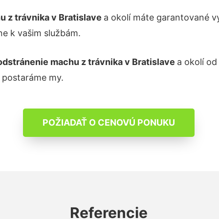
u z trávnika
v Bratislave
a okolí máte garantované v
ne k vašim službám.
odstránenie machu z trávnika
v Bratislave
a okolí od
a postaráme my.
POŽIADAŤ O CENOVÚ PONUKU
Referencie