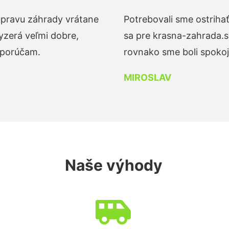
 úpravu záhrady vrátane
Potrebovali sme ostrihať
yzerá veľmi dobre,
sa pre krasna-zahrada.s
dporúčam.
rovnako sme boli spokojn
MIROSLAV
Naše výhody