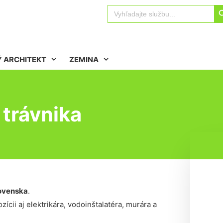
Sear
Search
for:
 ARCHITEKT
ZEMINA
trávnika
ovenska
.
ícii aj elektrikára, vodoinštalatéra, murára a