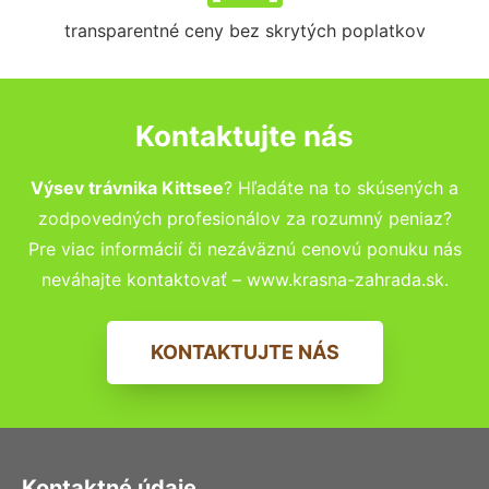
transparentné ceny bez skrytých poplatkov
Kontaktujte nás
Výsev trávnika Kittsee
? Hľadáte na to skúsených a
zodpovedných profesionálov za rozumný peniaz?
Pre viac informácií či nezáväznú cenovú ponuku nás
neváhajte kontaktovať – www.krasna-zahrada.sk.
KONTAKTUJTE NÁS
Kontaktné údaje