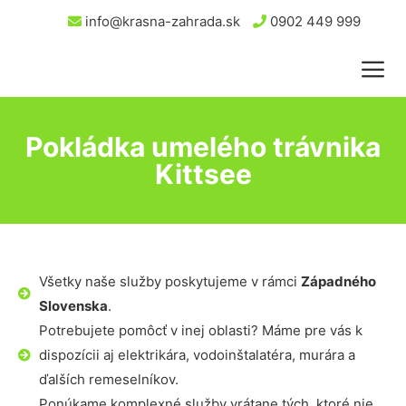
info@krasna-zahrada.sk
0902 449 999
Pokládka umelého trávnika
Kittsee
Všetky naše služby poskytujeme v rámci
Západného
Slovenska
.
Potrebujete pomôcť v inej oblasti? Máme pre vás k
dispozícii aj elektrikára, vodoinštalatéra, murára a
ďalších remeselníkov.
Ponúkame komplexné služby vrátane tých, ktoré nie