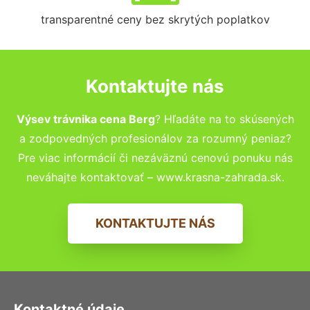
transparentné ceny bez skrytých poplatkov
Kontaktujte nás
Výsev trávnika cena Berg
? Hľadáte na to skúsených
a zodpovedných profesionálov za rozumný peniaz?
Pre viac informácií či nezáväznú cenovú ponuku nás
neváhajte kontaktovať – www.krasna-zahrada.sk.
KONTAKTUJTE NÁS
Kontaktné údaje