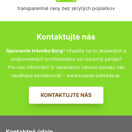
transparentné ceny bez skrytých poplatkov
Kontaktujte nás
Spevnenie trávnika Berg
? Hľadáte na to skúsených a
zodpovedných profesionálov za rozumný peniaz?
Pre viac informácií či nezáväznú cenovú ponuku nás
neváhajte kontaktovať – www.krasna-zahrada.sk.
KONTAKTUJTE NÁS
Kontaktné údaje