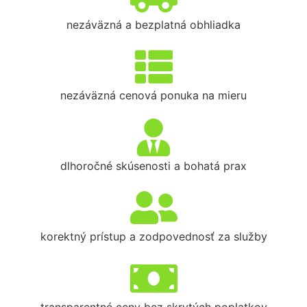
nezáväzná a bezplatná obhliadka
nezáväzná cenová ponuka na mieru
dlhoročné skúsenosti a bohatá prax
korektný prístup a zodpovednosť za služby
transparentné ceny bez skrytých poplatkov