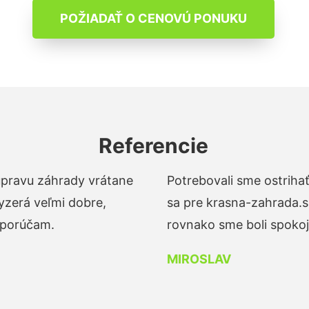
POŽIADAŤ O CENOVÚ PONUKU
Referencie
 úpravu záhrady vrátane
Potrebovali sme ostrihať
yzerá veľmi dobre,
sa pre krasna-zahrada.s
dporúčam.
rovnako sme boli spokojn
MIROSLAV