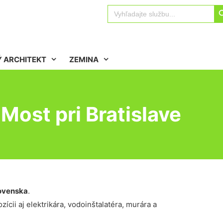
Sear
Search
for:
 ARCHITEKT
ZEMINA
ost pri Bratislave
ovenska
.
ícii aj elektrikára, vodoinštalatéra, murára a