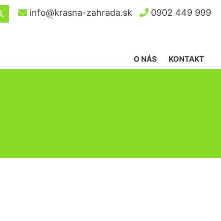
ch Button
info@krasna-zahrada.sk
0902 449 999
O NÁS
KONTAKT