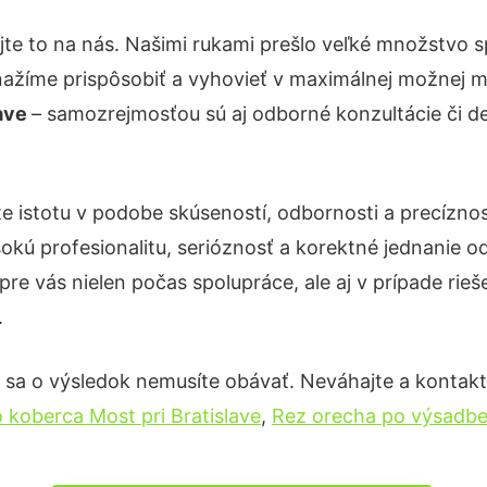
te to na nás. Našimi rukami prešlo veľké množstvo 
nažíme prispôsobiť a vyhovieť v maximálnej možnej m
lave
– samozrejmosťou sú aj odborné konzultácie či det
e istotu v podobe skúseností, odbornosti a precízno
okú profesionalitu, serióznosť a korektné jednanie
pre vás nielen počas spolupráce, ale aj v prípade rie
.
 sa o výsledok nemusíte obávať. Neváhajte a kontaktujt
 koberca Most pri Bratislave
,
Rez orecha po výsadbe 