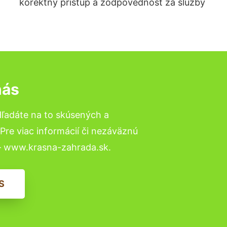
korektný prístup a zodpovednosť za služby
nás
Hľadáte na to skúsených a
re viac informácií či nezáväznú
– www.krasna-zahrada.sk.
S