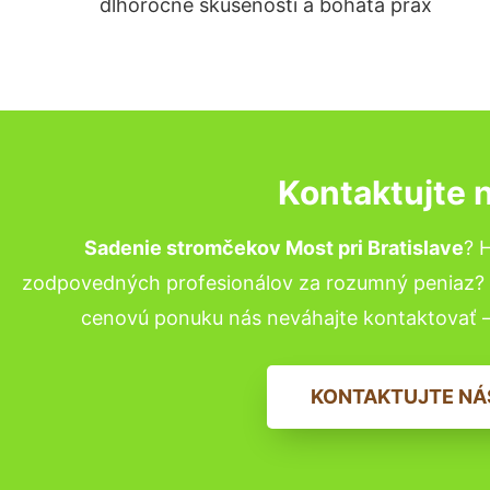
dlhoročné skúsenosti a bohatá prax
Kontaktujte 
Sadenie stromčekov Most pri Bratislave
? 
zodpovedných profesionálov za rozumný peniaz? P
cenovú ponuku nás neváhajte kontaktovať 
KONTAKTUJTE NÁ