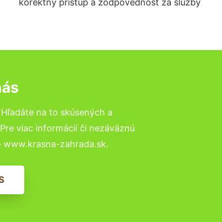
korektný prístup a zodpovednosť za služby
nás
 Hľadáte na to skúsených a
re viac informácií či nezáväznú
– www.krasna-zahrada.sk.
S