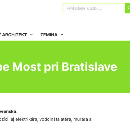
Sear
Search
for:
 ARCHITEKT
ZEMINA
e Most pri Bratislave
ovenska
.
ícii aj elektrikára, vodoinštalatéra, murára a