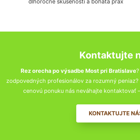
dlhoročné skúsenosti a bohatá prax
Kontaktujte 
Rez orecha po výsadbe Most pri Bratislave
?
zodpovedných profesionálov za rozumný peniaz? P
cenovú ponuku nás neváhajte kontaktovať 
KONTAKTUJTE NÁ