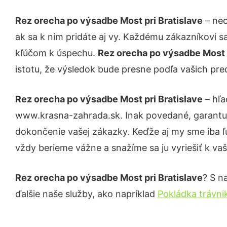
Rez orecha po výsadbe Most pri Bratislave
– nec
ak sa k nim pridáte aj vy. Každému zákazníkovi s
kľúčom k úspechu.
Rez orecha po výsadbe Most 
istotu, že výsledok bude presne podľa vašich pre
Rez orecha po výsadbe Most pri Bratislave
– hľa
www.krasna-zahrada.sk. Inak povedané, garantuj
dokončenie vašej zákazky. Keďže aj my sme iba ľud
vždy berieme vážne a snažíme sa ju vyriešiť k vaš
Rez orecha po výsadbe Most pri Bratislave
? S n
ďalšie naše služby, ako napríklad
Pokládka trávni