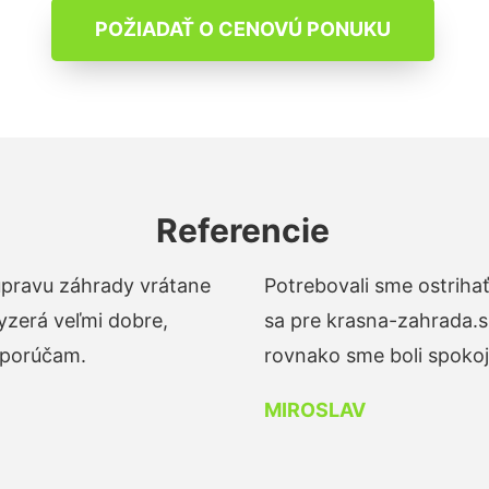
POŽIADAŤ O CENOVÚ PONUKU
Referencie
 úpravu záhrady vrátane
Potrebovali sme ostrihať
yzerá veľmi dobre,
sa pre krasna-zahrada.s
dporúčam.
rovnako sme boli spokojn
MIROSLAV