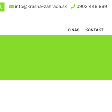
ch Button
info@krasna-zahrada.sk
0902 449 999
O NÁS
KONTAKT