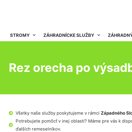
STROMY
ZÁHRADNÍCKE SLUŽBY
ZÁHRADNÝ
Rez orecha po výsadb
Všetky naše služby poskytujeme v rámci
Západného Sl
Potrebujete pomôcť v inej oblasti? Máme pre vás k dispoz
ďalších remeselníkov.