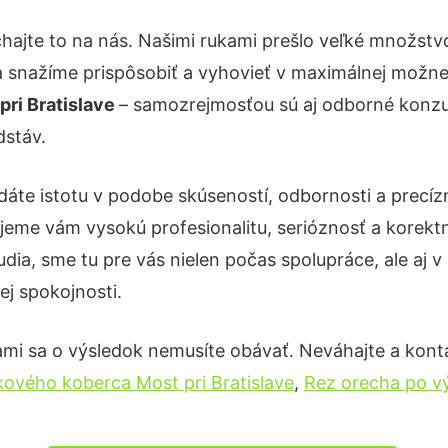
hajte to na nás. Našimi rukami prešlo veľké množst
a snažíme prispôsobiť a vyhovieť v maximálnej možnej
pri Bratislave
– samozrejmosťou sú aj odborné konzult
dstáv.
dáte istotu v podobe skúseností, odbornosti a precíz
eme vám vysokú profesionalitu, serióznosť a korekt
ia, sme tu pre vás nielen počas spolupráce, ale aj v 
ej spokojnosti.
ami sa o výsledok nemusíte obávať. Neváhajte a kontakt
kového koberca Most pri Bratislave
,
Rez orecha po vý