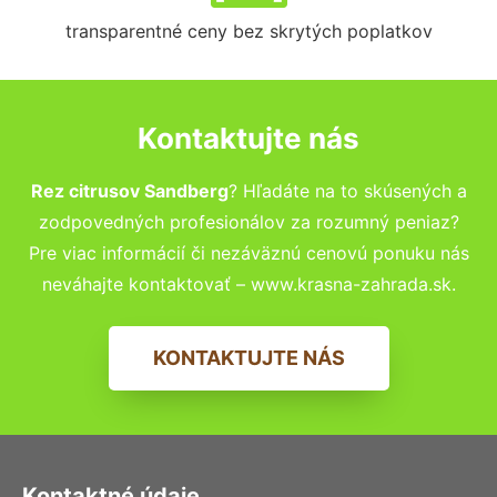
transparentné ceny bez skrytých poplatkov
Kontaktujte nás
Rez citrusov Sandberg
? Hľadáte na to skúsených a
zodpovedných profesionálov za rozumný peniaz?
Pre viac informácií či nezáväznú cenovú ponuku nás
neváhajte kontaktovať – www.krasna-zahrada.sk.
KONTAKTUJTE NÁS
Kontaktné údaje