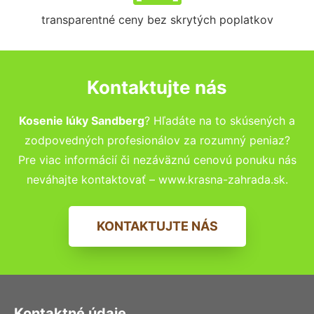
transparentné ceny bez skrytých poplatkov
Kontaktujte nás
Kosenie lúky Sandberg
? Hľadáte na to skúsených a
zodpovedných profesionálov za rozumný peniaz?
Pre viac informácií či nezáväznú cenovú ponuku nás
neváhajte kontaktovať – www.krasna-zahrada.sk.
KONTAKTUJTE NÁS
Kontaktné údaje