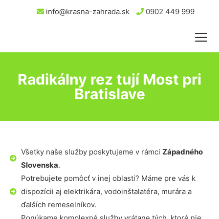
info@krasna-zahrada.sk
0902 449 999
Radikálny rez tují Most pri
Bratislave
Všetky naše služby poskytujeme v rámci
Západného
Slovenska
.
Potrebujete pomôcť v inej oblasti? Máme pre vás k
dispozícii aj elektrikára, vodoinštalatéra, murára a
ďalších remeselníkov.
Ponúkame komplexné služby vrátane tých, ktoré nie