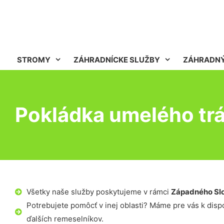
STROMY
ZÁHRADNÍCKE SLUŽBY
ZÁHRADNÝ
Pokládka umelého trá
Všetky naše služby poskytujeme v rámci
Západného Sl
Potrebujete pomôcť v inej oblasti? Máme pre vás k dispoz
ďalších remeselníkov.