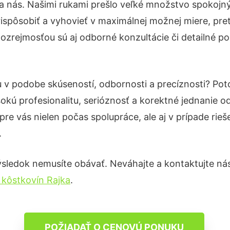
a nás. Našimi rukami prešlo veľké množstvo spokojn
ispôsobiť a vyhovieť v maximálnej možnej miere, pre
ozrejmosťou sú aj odborné konzultácie či detailné po
u v podobe skúseností, odbornosti a precíznosti? Po
okú profesionalitu, serióznosť a korektné jednanie
pre vás nielen počas spolupráce, ale aj v prípade rie
.
ýsledok nemusíte obávať. Neváhajte a kontaktujte nás p
 kôstkovín Rajka
.
POŽIADAŤ O CENOVÚ PONUKU