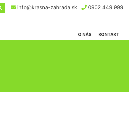
ch Button
info@krasna-zahrada.sk
0902 449 999
O NÁS
KONTAKT