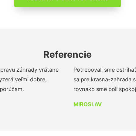
Referencie
 úpravu záhrady vrátane
Potrebovali sme ostrihať
yzerá veľmi dobre,
sa pre krasna-zahrada.s
dporúčam.
rovnako sme boli spokojn
MIROSLAV