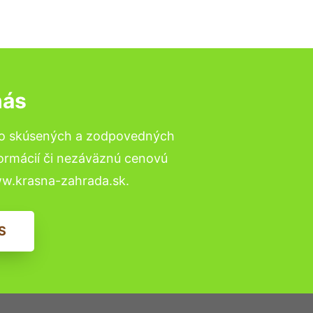
nás
to skúsených a zodpovedných
formácií či nezáväznú cenovú
ww.krasna-zahrada.sk.
S