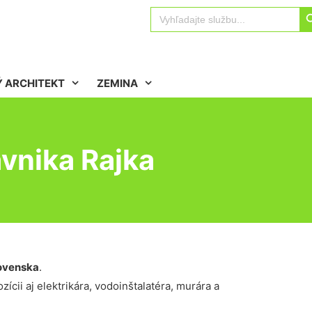
Sear
Search
for:
 ARCHITEKT
ZEMINA
vnika Rajka
ovenska
.
ícii aj elektrikára, vodoinštalatéra, murára a