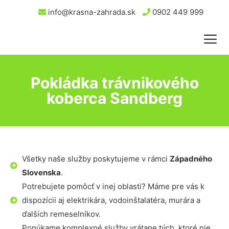
info@krasna-zahrada.sk
0902 449 999
Pokládka trávnikového
koberca Sandberg
Všetky naše služby poskytujeme v rámci
Západného
Slovenska
.
Potrebujete pomôcť v inej oblasti? Máme pre vás k
dispozícii aj elektrikára, vodoinštalatéra, murára a
ďalších remeselníkov.
Ponúkame komplexné služby vrátane tých, ktoré nie