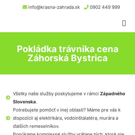
info@krasna-zahrada.sk
0902 449 999
Pokládka trávnika cena
Záhorská Bystrica
Všetky naše služby poskytujeme v rámci
Západného
Slovenska
.
Potrebujete pomôcť v inej oblasti? Máme pre vás k
dispozícii aj elektrikára, vodoinštalatéra, murára a
ďalších remeselníkov.
Ponúkame komplexné služby vrátane tých, ktoré nie