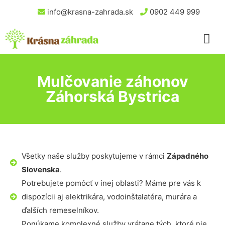
info@krasna-zahrada.sk
0902 449 999
Mulčovanie záhonov
Záhorská Bystrica
Všetky naše služby poskytujeme v rámci
Západného
Slovenska
.
Potrebujete pomôcť v inej oblasti? Máme pre vás k
dispozícii aj elektrikára, vodoinštalatéra, murára a
ďalších remeselníkov.
Ponúkame komplexné služby vrátane tých, ktoré nie