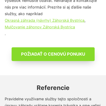
výsledok nemusíte obávať. Neváhajte a kontaktujte
nás pre viac informácií. Prezrite si aj ďalšie naše
služby, ako napríklad
Okrasná záhrada (návrhy) Záhorská Bystrica
,
Mulčovanie záhonov Záhorská Bystrica
.
POŽIADAŤ O CENOVÚ PONUKU
Referencie
Pravidelne využívame služby tejto spoločnosti a
úpravu záhrady vrátane kosenia trávnika a sme veľmi