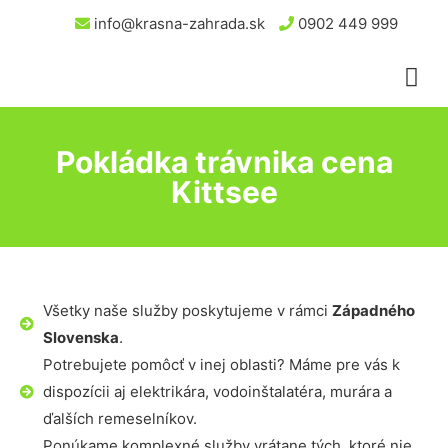
info@krasna-zahrada.sk
0902 449 999
Pokládka trávnika cena
Kittsee
Všetky naše služby poskytujeme v rámci
Západného
Slovenska
.
Potrebujete pomôcť v inej oblasti? Máme pre vás k
dispozícii aj elektrikára, vodoinštalatéra, murára a
ďalších remeselníkov.
Ponúkame komplexné služby vrátane tých, ktoré nie