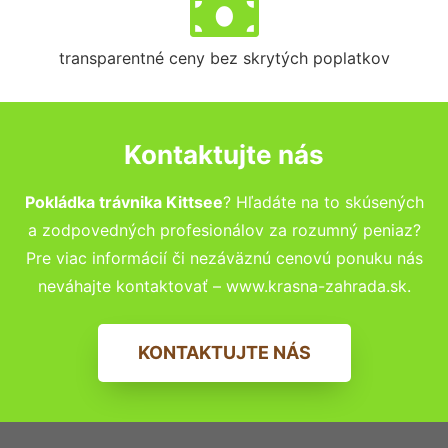
transparentné ceny bez skrytých poplatkov
Kontaktujte nás
Pokládka trávnika Kittsee
? Hľadáte na to skúsených
a zodpovedných profesionálov za rozumný peniaz?
Pre viac informácií či nezáväznú cenovú ponuku nás
neváhajte kontaktovať – www.krasna-zahrada.sk.
KONTAKTUJTE NÁS