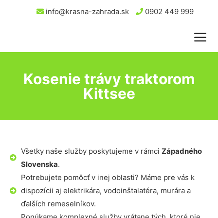
info@krasna-zahrada.sk
0902 449 999
Kosenie trávy traktorom
Kittsee
Všetky naše služby poskytujeme v rámci
Západného
Slovenska
.
Potrebujete pomôcť v inej oblasti? Máme pre vás k
dispozícii aj elektrikára, vodoinštalatéra, murára a
ďalších remeselníkov.
Ponúkame komplexné služby vrátane tých, ktoré nie