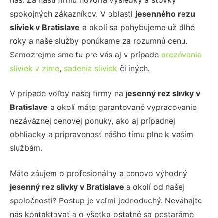
nás. Za našu firmu hovoria výsledky a stovky
spokojných zákazníkov. V oblasti
jesenného rezu
sliviek
v Bratislave
a okolí sa pohybujeme už dlhé
roky a naše služby ponúkame za rozumnú cenu.
Samozrejme sme tu pre vás aj v prípade
orezávania
sliviek v zime
,
sadenia sliviek
či iných.
V prípade voľby našej firmy na
jesenný rez slivky
v
Bratislave
a okolí máte garantované vypracovanie
nezáväznej cenovej ponuky, ako aj prípadnej
obhliadky a pripravenosť nášho tímu plne k vašim
službám.
Máte záujem o profesionálny a cenovo výhodný
jesenný rez slivky
v Bratislave
a okolí od našej
spoločnosti? Postup je veľmi jednoduchý. Neváhajte
nás kontaktovať a o všetko ostatné sa postaráme