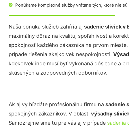
Ponúkame komplexné služby vrátane tých, ktoré nie sú
Naša ponuka služieb zahŕňa aj
sadenie sliviek
v 
maximálny dôraz na kvalitu, spoľahlivosť a korekt
spokojnosť každého zákazníka na prvom mieste. P
prípade riešenia akejkoľvek nespokojnosti.
Výsadb
kdekoľvek inde musí byť vykonaná dôsledne a p
skúsených a zodpovedných odborníkov.
Ak aj vy hľadáte profesionálnu firmu na
sadenie
s
spokojných zákazníkov. V oblasti
výsadby sliviek
Samozrejme sme tu pre vás aj v prípade
sadenia 