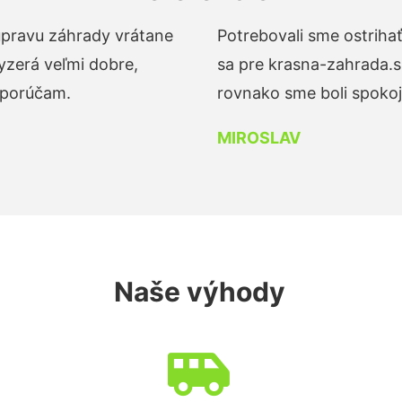
 úpravu záhrady vrátane
Potrebovali sme ostrihať
yzerá veľmi dobre,
sa pre krasna-zahrada.s
dporúčam.
rovnako sme boli spokojn
MIROSLAV
Naše výhody