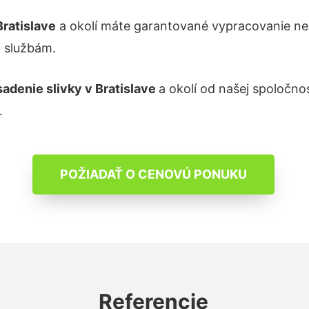
Bratislave
a okolí máte garantované vypracovanie nez
m službám.
sadenie slivky v Bratislave
a okolí od našej spoločno
.
POŽIADAŤ O CENOVÚ PONUKU
Referencie