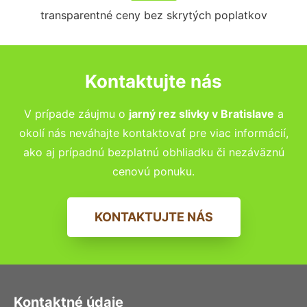
transparentné ceny bez skrytých poplatkov
Kontaktujte nás
V prípade záujmu o
jarný rez slivky v
Bratislave
a
okolí nás neváhajte kontaktovať pre viac informácií,
ako aj prípadnú bezplatnú obhliadku či nezáväznú
cenovú ponuku.
KONTAKTUJTE NÁS
Kontaktné údaje