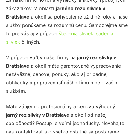
Za našu firmu hovoria výsledky a stovky spokojných
zákazníkov. V oblasti
jarného rezu sliviek
v
Bratislave
a okolí sa pohybujeme už dlhé roky a naše
služby ponúkame za rozumnú cenu. Samozrejme sme
tu pre vás aj v prípade
štepenia sliviek
,
sadenia
sliviek
či iných.
V prípade voľby našej firmy na
jarný rez slivky
v
Bratislave
a okolí máte garantované vypracovanie
nezáväznej cenovej ponuky, ako aj prípadnej
obhliadky a pripravenosť nášho tímu plne k vašim
službám.
Máte záujem o profesionálny a cenovo výhodný
jarný rez slivky
v Bratislave
a okolí od našej
spoločnosti? Postup je veľmi jednoduchý. Neváhajte
nás kontaktovať a o všetko ostatné sa postaráme