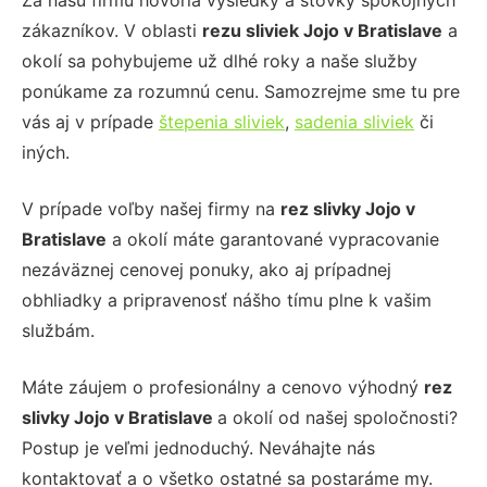
Za našu firmu hovoria výsledky a stovky spokojných
zákazníkov. V oblasti
rezu sliviek Jojo
v Bratislave
a
okolí sa pohybujeme už dlhé roky a naše služby
ponúkame za rozumnú cenu. Samozrejme sme tu pre
vás aj v prípade
štepenia sliviek
,
sadenia sliviek
či
iných.
V prípade voľby našej firmy na
rez slivky Jojo
v
Bratislave
a okolí máte garantované vypracovanie
nezáväznej cenovej ponuky, ako aj prípadnej
obhliadky a pripravenosť nášho tímu plne k vašim
službám.
Máte záujem o profesionálny a cenovo výhodný
rez
slivky Jojo
v Bratislave
a okolí od našej spoločnosti?
Postup je veľmi jednoduchý. Neváhajte nás
kontaktovať a o všetko ostatné sa postaráme my.