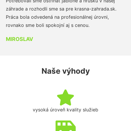
Potrebovali sme ostrihať jablone a hrušku v našej
záhrade a rozhodli sme sa pre krasna-zahrada.sk.
Práca bola odvedená na profesionálnej úrovni,
rovnako sme boli spokojní aj s cenou.
MIROSLAV
Naše výhody
vysoká úroveň kvality služieb