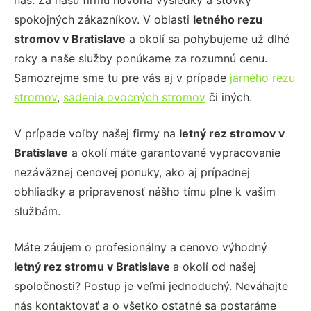
nás. Za našu firmu hovoria výsledky a stovky
spokojných zákazníkov. V oblasti
letného rezu
stromov
v Bratislave
a okolí sa pohybujeme už dlhé
roky a naše služby ponúkame za rozumnú cenu.
Samozrejme sme tu pre vás aj v prípade
jarného rezu
stromov
,
sadenia ovocných stromov
či iných.
V prípade voľby našej firmy na
letný rez stromov
v
Bratislave
a okolí máte garantované vypracovanie
nezáväznej cenovej ponuky, ako aj prípadnej
obhliadky a pripravenosť nášho tímu plne k vašim
službám.
Máte záujem o profesionálny a cenovo výhodný
letný rez stromu
v Bratislave
a okolí od našej
spoločnosti? Postup je veľmi jednoduchý. Neváhajte
nás kontaktovať a o všetko ostatné sa postaráme