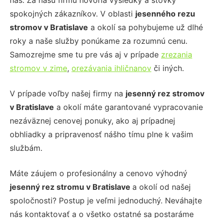
nás. Za našu firmu hovoria výsledky a stovky
spokojných zákazníkov. V oblasti
jesenného rezu
stromov
v Bratislave
a okolí sa pohybujeme už dlhé
roky a naše služby ponúkame za rozumnú cenu.
Samozrejme sme tu pre vás aj v prípade
zrezania
stromov v zime
,
orezávania ihličnanov
či iných.
V prípade voľby našej firmy na
jesenný rez stromov
v Bratislave
a okolí máte garantované vypracovanie
nezáväznej cenovej ponuky, ako aj prípadnej
obhliadky a pripravenosť nášho tímu plne k vašim
službám.
Máte záujem o profesionálny a cenovo výhodný
jesenný rez stromu
v Bratislave
a okolí od našej
spoločnosti? Postup je veľmi jednoduchý. Neváhajte
nás kontaktovať a o všetko ostatné sa postaráme