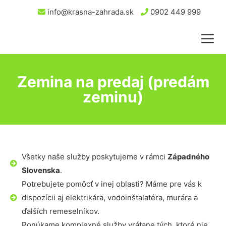
info@krasna-zahrada.sk
0902 449 999
Zemina na predaj (predám
zeminu)
Všetky naše služby poskytujeme v rámci
Západného
Slovenska
.
Potrebujete pomôcť v inej oblasti? Máme pre vás k
dispozícii aj elektrikára, vodoinštalatéra, murára a
ďalších remeselníkov.
Ponúkame komplexné služby vrátane tých, ktoré nie