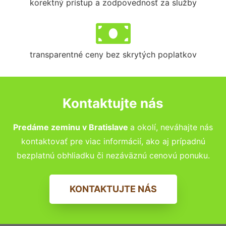
korektný prístup a zodpovednosť za služby
transparentné ceny bez skrytých poplatkov
Kontaktujte nás
P
redáme zeminu v Bratislave
a okolí, neváhajte nás
kontaktovať pre viac informácií, ako aj prípadnú
bezplatnú obhliadku či nezáväznú cenovú ponuku.
KONTAKTUJTE NÁS