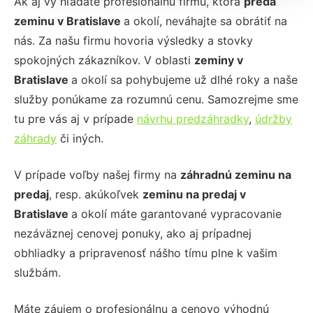
Ak aj vy hľadáte profesionálnu firmu, ktorá
predá
zeminu
v
Bratislave
a okolí, neváhajte sa obrátiť na
nás. Za našu firmu hovoria výsledky a stovky
spokojných zákazníkov. V oblasti
zeminy v
Bratislave
a okolí sa pohybujeme už dlhé roky a naše
služby ponúkame za rozumnú cenu. Samozrejme sme
tu pre vás aj v prípade
návrhu predzáhradky
,
údržby
záhrady
či iných.
V prípade voľby našej firmy na
záhradnú zeminu na
predaj
, resp. akúkoľvek
zeminu na predaj
v
Bratislave
a okolí máte garantované vypracovanie
nezáväznej cenovej ponuky, ako aj prípadnej
obhliadky a pripravenosť nášho tímu plne k vašim
službám.
Máte záujem o profesionálnu a cenovo výhodnú