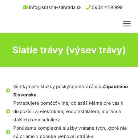
info@krasna-zahrada.sk
0902 449 999
Siatie trávy (výsev trávy)
Všetky naše služby poskytujeme v rámci
Západného
Slovenska
.
Potrebujete pomôcť v inej oblasti? Máme pre vás k
dispozícii aj elektrikára, vodoinštalatéra, murára a
ďalších remeselníkov.
Ponúkame komplexné služby vrátane tých, ktoré nie
sú priamo v ponuke webovej stránky.