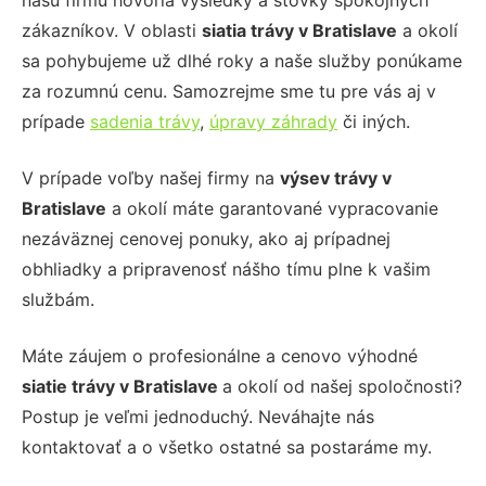
našu firmu hovoria výsledky a stovky spokojných
zákazníkov. V oblasti
siatia trávy
v Bratislave
a okolí
sa pohybujeme už dlhé roky a naše služby ponúkame
za rozumnú cenu. Samozrejme sme tu pre vás aj v
prípade
sadenia trávy
,
úpravy záhrady
či iných.
V prípade voľby našej firmy na
výsev trávy
v
Bratislave
a okolí máte garantované vypracovanie
nezáväznej cenovej ponuky, ako aj prípadnej
obhliadky a pripravenosť nášho tímu plne k vašim
službám.
Máte záujem o profesionálne a cenovo výhodné
siatie trávy
v Bratislave
a okolí od našej spoločnosti?
Postup je veľmi jednoduchý. Neváhajte nás
kontaktovať a o všetko ostatné sa postaráme my.