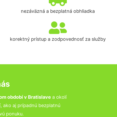
nezáväzná a bezplatná obhliadka
korektný prístup a zodpovednosť za služby
nás
om období v
Bratislave
a okolí
, ako aj prípadnú bezplatnú
vú ponuku.