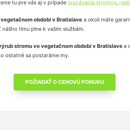
me tu pre vás aj v prípade
orezávania stromov
,
real
o vegetačnom období
v Bratislave
a okolí máte garan
ť nášho tímu plne k vašim službám.
výrub stromu vo vegetačnom období
v Bratislave
a 
ko ostatné sa postaráme my.
POŽIADAŤ O CENOVÚ PONUKU