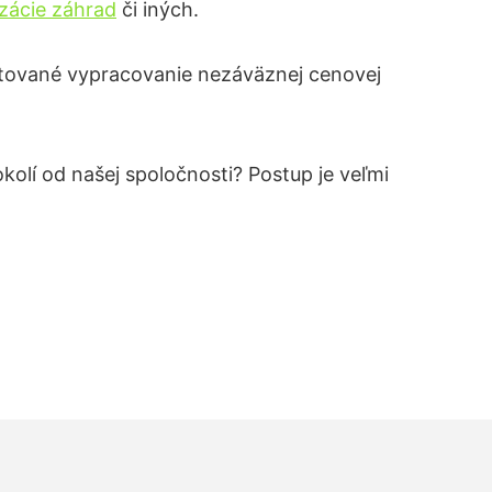
izácie záhrad
či iných.
tované vypracovanie nezáväznej cenovej
okolí od našej spoločnosti? Postup je veľmi