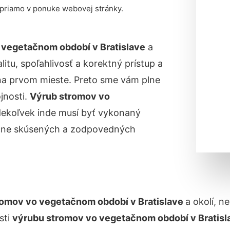
 priamo v ponuke webovej stránky.
o vegetačnom období
v Bratislave
a
itu, spoľahlivosť a korektný prístup a
na prvom mieste. Preto sme vám plne
jnosti.
Výrub stromov vo
kdekoľvek inde musí byť vykonaný
očne skúsených a zodpovedných
romov vo vegetačnom období v
Bratislave
a okolí, n
sti
výrubu stromov vo vegetačnom období
v Bratis