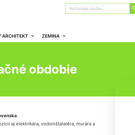
Sear
Search
for:
 ARCHITEKT
ZEMINA
ačné obdobie
ovenska
.
ícii aj elektrikára, vodoinštalatéra, murára a