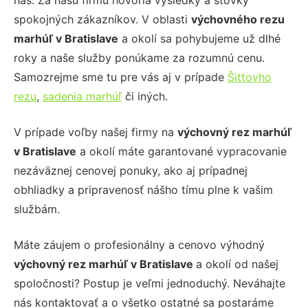
nás. Za našu firmu hovoria výsledky a stovky
spokojných zákazníkov. V oblasti
výchovného rezu
marhúľ
v Bratislave
a okolí sa pohybujeme už dlhé
roky a naše služby ponúkame za rozumnú cenu.
Samozrejme sme tu pre vás aj v prípade
Šittovho
rezu
,
sadenia marhúľ
či iných.
V prípade voľby našej firmy na
výchovný rez marhúľ
v Bratislave
a okolí máte garantované vypracovanie
nezáväznej cenovej ponuky, ako aj prípadnej
obhliadky a pripravenosť nášho tímu plne k vašim
službám.
Máte záujem o profesionálny a cenovo výhodný
výchovný rez marhúľ
v Bratislave
a okolí od našej
spoločnosti? Postup je veľmi jednoduchý. Neváhajte
nás kontaktovať a o všetko ostatné sa postaráme