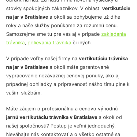
stovky spokojných zákazníkov. V oblasti
vertikutácie
na jar
v Bratislave
a okolí sa pohybujeme už dlhé
roky a naše služby ponúkame za rozumnú cenu.
Samozrejme sme tu pre vás aj v prípade
zakladania
trávnika
,
polievania trávnika
či iných.
V prípade voľby našej firmy na
vertikutáciu trávnika
na jar
v Bratislave
a okolí máte garantované
vypracovanie nezáväznej cenovej ponuky, ako aj
prípadnej obhliadky a pripravenosť nášho tímu plne k
vašim službám.
Máte záujem o profesionálnu a cenovo výhodnú
jarnú vertikutáciu trávnika
v Bratislave
a okolí od
našej spoločnosti? Postup je veľmi jednoduchý.
Neváhajte nás kontaktovať a o všetko ostatné sa