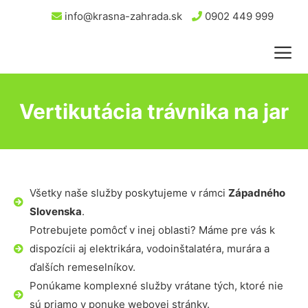
info@krasna-zahrada.sk
0902 449 999
Vertikutácia trávnika na jar
Všetky naše služby poskytujeme v rámci
Západného
Slovenska
.
Potrebujete pomôcť v inej oblasti? Máme pre vás k
dispozícii aj elektrikára, vodoinštalatéra, murára a
ďalších remeselníkov.
Ponúkame komplexné služby vrátane tých, ktoré nie
sú priamo v ponuke webovej stránky.