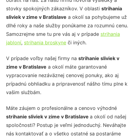
obrátiť na nás. Za našu firmu hovoria výsledky a
stovky spokojných zákazníkov. V oblasti
strihania
sliviek v zime
v Bratislave
a okolí sa pohybujeme už
dlhé roky a naše služby ponúkame za rozumnú cenu.
Samozrejme sme tu pre vás aj v prípade
strihania
jabloní
,
strihania broskyne
či iných.
V prípade voľby našej firmy na
strihanie sliviek v
zime
v Bratislave
a okolí máte garantované
vypracovanie nezáväznej cenovej ponuky, ako aj
prípadnú obhliadku a pripravenosť nášho tímu plne k
vašim službám.
Máte záujem o profesionálne a cenovo výhodné
strihanie sliviek v zime
v Bratislave
a okolí od našej
spoločnosti?
Postup je veľmi jednoduchý.
Neváhajte
nás kontaktovať a o všetko ostatné sa postaráme