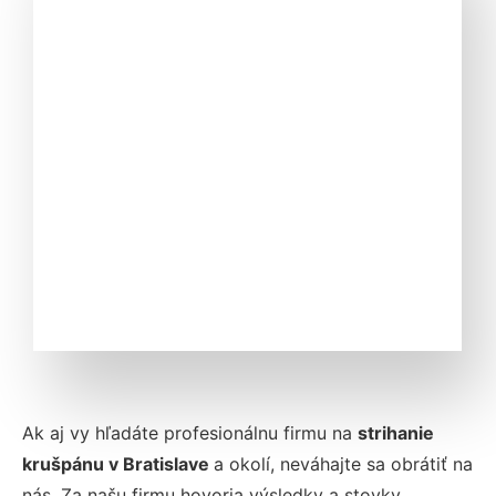
Ak aj vy hľadáte profesionálnu firmu na
strihanie
krušpánu v
Bratislave
a okolí, neváhajte sa obrátiť na
nás. Za našu firmu hovoria výsledky a stovky