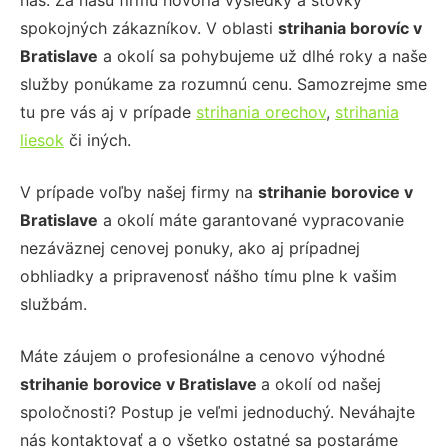
nás. Za našu firmu hovoria výsledky a stovky
spokojných zákazníkov. V oblasti
strihania borovíc
v
Bratislave
a okolí sa pohybujeme už dlhé roky a naše
služby ponúkame za rozumnú cenu. Samozrejme sme
tu pre vás aj v prípade
strihania orechov
,
strihania
liesok
či iných.
V prípade voľby našej firmy na
strihanie
borovice
v
Bratislave
a okolí máte garantované vypracovanie
nezáväznej cenovej ponuky, ako aj prípadnej
obhliadky a pripravenosť nášho tímu plne k vašim
službám.
Máte záujem o profesionálne a cenovo výhodné
strihanie
borovice
v Bratislave
a okolí od našej
spoločnosti? Postup je veľmi jednoduchý. Neváhajte
nás kontaktovať a o všetko ostatné sa postaráme