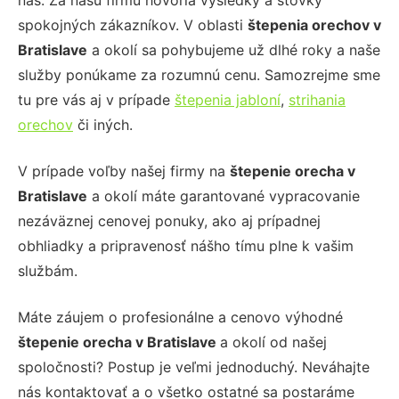
nás. Za našu firmu hovoria výsledky a stovky
spokojných zákazníkov. V oblasti
štepenia orechov
v
Bratislave
a okolí sa pohybujeme už dlhé roky a naše
služby ponúkame za rozumnú cenu. Samozrejme sme
tu pre vás aj v prípade
štepenia jabloní
,
strihania
orechov
či iných.
V prípade voľby našej firmy na
štepenie orecha
v
Bratislave
a okolí máte garantované vypracovanie
nezáväznej cenovej ponuky, ako aj prípadnej
obhliadky a pripravenosť nášho tímu plne k vašim
službám.
Máte záujem o profesionálne a cenovo výhodné
štepenie orecha
v Bratislave
a okolí od našej
spoločnosti? Postup je veľmi jednoduchý. Neváhajte
nás kontaktovať a o všetko ostatné sa postaráme