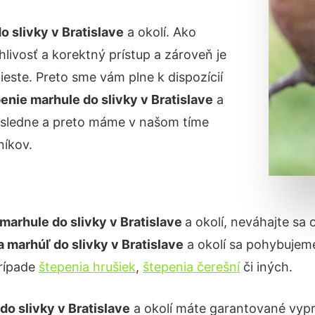
o slivky
v Bratislave
a okolí. Ako
livosť a korektný prístup a zároveň je
ste. Preto sme vám plne k dispozícií
enie marhule do slivky
v Bratislave
a
dôsledne a preto máme v našom tíme
íkov.
marhule do slivky v
Bratislave
a okolí, neváhajte sa 
a marhúľ do slivky
v Bratislave
a okolí sa pohybujem
prípade
štepenia hrušiek
,
štepenia čerešní
či iných.
do slivky
v Bratislave
a okolí máte garantované vypr