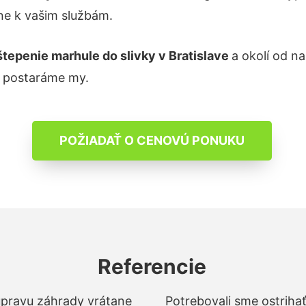
ne k vašim službám.
štepenie marhule do slivky
v Bratislave
a okolí od n
a postaráme my.
POŽIADAŤ O CENOVÚ PONUKU
Referencie
 úpravu záhrady vrátane
Potrebovali sme ostrihať