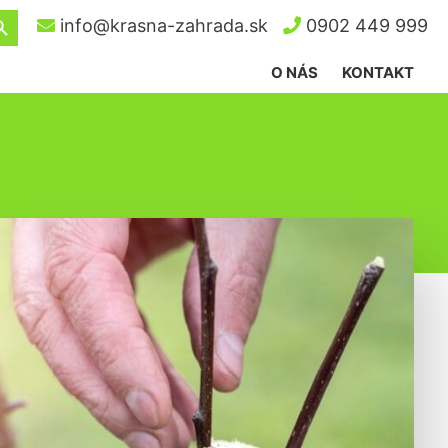
ch Button
info@krasna-zahrada.sk
0902 449 999
O NÁS
KONTAKT