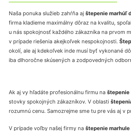
Naša ponuka služieb zahŕňa aj
štepenie marhúľ d
firma kladieme maximálny dôraz na kvalitu, spoľah
u nás spokojnosť každého zákazníka na prvom mie
v prípade riešenia akejkoľvek nespokojnosti.
Štep
okolí, ale aj kdekoľvek inde musí byť vykonané 
iba dlhoročne skúsených a zodpovedných odborn
Ak aj vy hľadáte profesionálnu firmu na
štepenie 
stovky spokojných zákazníkov. V oblasti
štepeni
rozumnú cenu. Samozrejme sme tu pre vás aj v 
V prípade voľby našej firmy na
štepenie marhule 