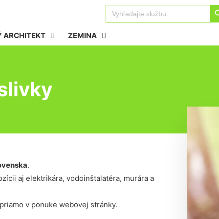
Sear
Search
for:
 ARCHITEKT
ZEMINA
slivky
ovenska
.
ícii aj elektrikára, vodoinštalatéra, murára a
 priamo v ponuke webovej stránky.