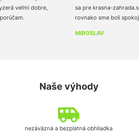
yzerá veľmi dobre,
sa pre krasna-zahrada.s
dporúčam.
rovnako sme boli spokojn
MIROSLAV
Naše výhody
nezáväzná a bezplatná obhliadka