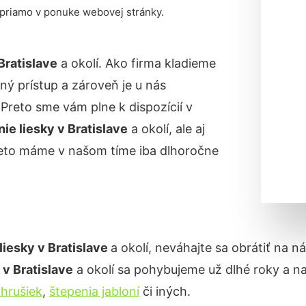
 priamo v ponuke webovej stránky.
Bratislave
a okolí. Ako firma kladieme
ný prístup a zároveň je u nás
reto sme vám plne k dispozícií v
nie liesky
v Bratislave
a okolí, ale aj
reto máme v našom tíme iba dlhoročne
liesky v
Bratislave
a okolí, neváhajte sa obrátiť na n
k
v Bratislave
a okolí sa pohybujeme už dlhé roky a 
 hrušiek
,
štepenia jabloní
či iných.