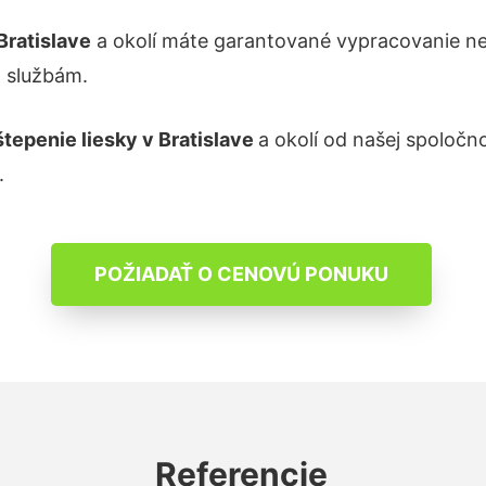
Bratislave
a okolí máte garantované vypracovanie ne
m službám.
štepenie liesky
v Bratislave
a okolí od našej spoločn
.
POŽIADAŤ O CENOVÚ PONUKU
Referencie