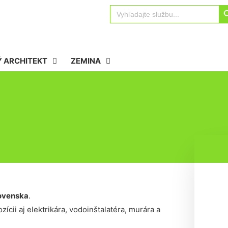
Sear
Search
for:
 ARCHITEKT
ZEMINA
ovenska
.
ícii aj elektrikára, vodoinštalatéra, murára a