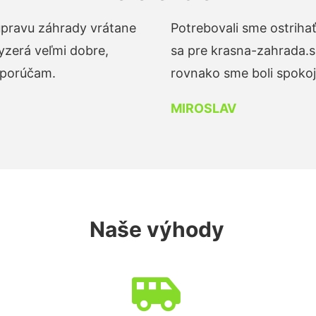
 úpravu záhrady vrátane
Potrebovali sme ostrihať
yzerá veľmi dobre,
sa pre krasna-zahrada.s
dporúčam.
rovnako sme boli spokojn
MIROSLAV
Naše výhody