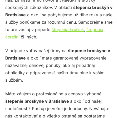
nás. Za našu firmu hovoria výsledky a stovky
spokojných zákazníkov. V oblasti
štepenia broskýň
v
Bratislave
a okolí sa pohybujeme už dlhé roky a naše
služby ponúkame za rozumnú cenu. Samozrejme sme
tu pre vás aj v prípade
štepenia hrušiek
,
štepenia
čerešní
či iných.
V prípade voľby našej firmy na
štepenie broskyne
v
Bratislave
a okolí máte garantované vypracovanie
nezáväznej cenovej ponuky, ako aj prípadnej
obhliadky a pripravenosť nášho tímu plne k vašim
službám.
Máte záujem o profesionálne a cenovo výhodné
štepenie broskyne
v Bratislave
a okolí od našej
spoločnosti? Postup je veľmi jednoduchý. Neváhajte
nás kontaktovať a o všetko ostatné sa postaráme