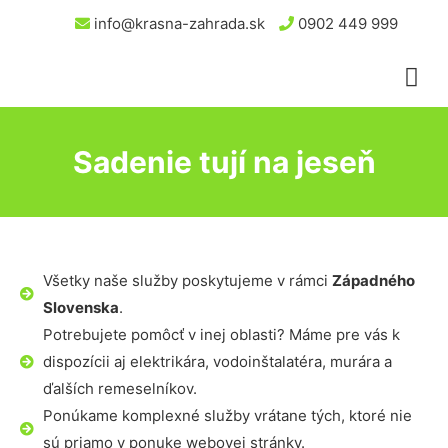
info@krasna-zahrada.sk
0902 449 999
Sadenie tují na jeseň
Všetky naše služby poskytujeme v rámci
Západného
Slovenska
.
Potrebujete pomôcť v inej oblasti? Máme pre vás k
dispozícii aj elektrikára, vodoinštalatéra, murára a
ďalších remeselníkov.
Ponúkame komplexné služby vrátane tých, ktoré nie
sú priamo v ponuke webovej stránky.