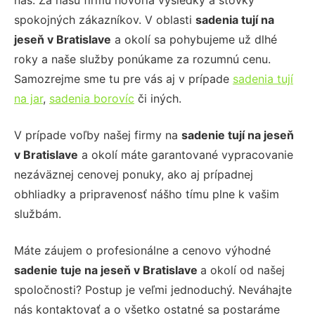
nás. Za našu firmu hovoria výsledky a stovky
spokojných zákazníkov. V oblasti
sadenia
tují na
jeseň
v Bratislave
a okolí sa pohybujeme už dlhé
roky a naše služby ponúkame za rozumnú cenu.
Samozrejme sme tu pre vás aj v prípade
sadenia tují
na jar
,
sadenia borovíc
či iných.
V prípade voľby našej firmy na
sadenie
tují na jeseň
v Bratislave
a okolí máte garantované vypracovanie
nezáväznej cenovej ponuky, ako aj prípadnej
obhliadky a pripravenosť nášho tímu plne k vašim
službám.
Máte záujem o profesionálne a cenovo výhodné
sadenie
tuje na jeseň
v Bratislave
a okolí od našej
spoločnosti? Postup je veľmi jednoduchý. Neváhajte
nás kontaktovať a o všetko ostatné sa postaráme