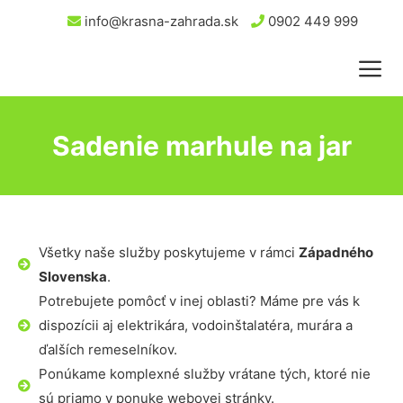
info@krasna-zahrada.sk
0902 449 999
Sadenie marhule na jar
Všetky naše služby poskytujeme v rámci
Západného
Slovenska
.
Potrebujete pomôcť v inej oblasti? Máme pre vás k
dispozícii aj elektrikára, vodoinštalatéra, murára a
ďalších remeselníkov.
Ponúkame komplexné služby vrátane tých, ktoré nie
sú priamo v ponuke webovej stránky.