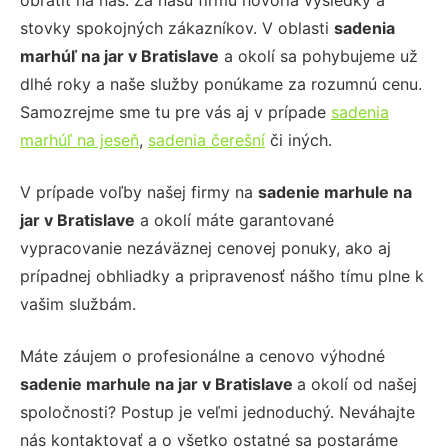
obrátiť na nás. Za našu firmu hovoria výsledky a
stovky spokojných zákazníkov. V oblasti
sadenia
marhúľ na jar
v Bratislave
a okolí sa pohybujeme už
dlhé roky a naše služby ponúkame za rozumnú cenu.
Samozrejme sme tu pre vás aj v prípade
sadenia
marhúľ na jeseň
,
sadenia čerešní
či iných.
V prípade voľby našej firmy na
sadenie marhule na
jar v Bratislave
a okolí máte garantované
vypracovanie nezáväznej cenovej ponuky, ako aj
prípadnej obhliadky a pripravenosť nášho tímu plne k
vašim službám.
Máte záujem o profesionálne a cenovo výhodné
sadenie marhule na jar v Bratislave
a okolí od našej
spoločnosti? Postup je veľmi jednoduchý. Neváhajte
nás kontaktovať a o všetko ostatné sa postaráme