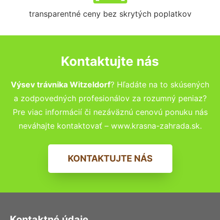
transparentné ceny bez skrytých poplatkov
Kontaktujte nás
Výsev trávnika Witzeldorf
? Hľadáte na to skúsených
a zodpovedných profesionálov za rozumný peniaz?
Pre viac informácií či nezáväznú cenovú ponuku nás
neváhajte kontaktovať – www.krasna-zahrada.sk.
KONTAKTUJTE NÁS
Kontaktné údaje