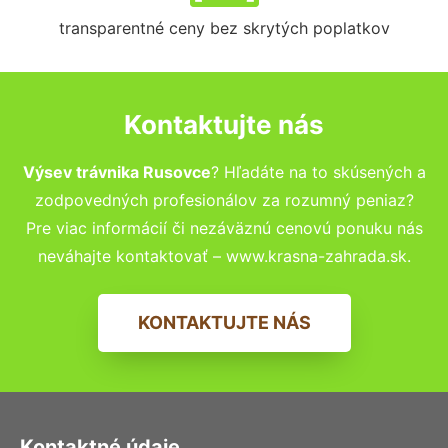
transparentné ceny bez skrytých poplatkov
Kontaktujte nás
Výsev trávnika Rusovce
? Hľadáte na to skúsených a
zodpovedných profesionálov za rozumný peniaz?
Pre viac informácií či nezáväznú cenovú ponuku nás
neváhajte kontaktovať – www.krasna-zahrada.sk.
KONTAKTUJTE NÁS
Kontaktné údaje