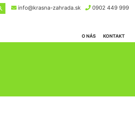
ch Button
info@krasna-zahrada.sk
0902 449 999
O NÁS
KONTAKT