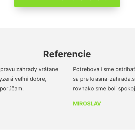
Referencie
 úpravu záhrady vrátane
Potrebovali sme ostrihať
yzerá veľmi dobre,
sa pre krasna-zahrada.s
dporúčam.
rovnako sme boli spokojn
MIROSLAV