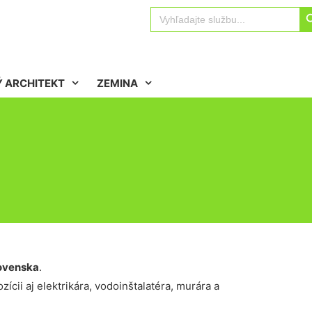
Sear
Search
for:
 ARCHITEKT
ZEMINA
ovenska
.
ícii aj elektrikára, vodoinštalatéra, murára a