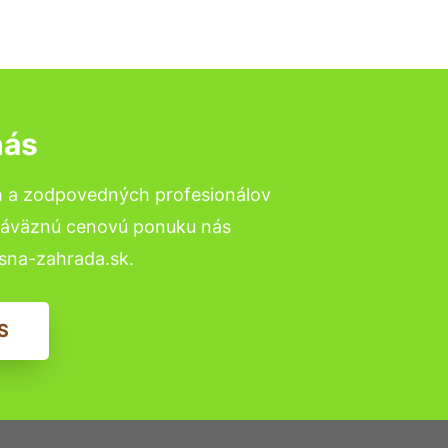
nás
h a zodpovedných profesionálov
ezáväznú cenovú ponuku nás
sna-zahrada.sk.
S