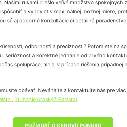
s. Našimi rukami prešlo veľké množstvo spokojných z
ispôsobiť a vyhovieť v maximálnej možnej miere, pre
u sú aj odborné konzultácie či detailné poradenstvo,
kúseností, odbornosti a precíznosti? Potom ste na s
u, serióznosť a korektné jednanie od prvého kontak
počas spolupráce, ale aj v prípade riešenia prípadnej
musíte obávať. Neváhajte a kontaktujte nás pre viac in
lstal
,
Strihanie broskýň Edelstal
.
POŽIADAŤ O CENOVÚ PONUKU